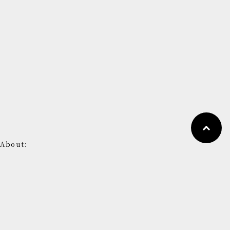
About:
十州和牛とは
手間にこだわる
BūFFは、北海道の豊かな自然の中で手間
を惜しまず牛と向き合い、一人でも多くの